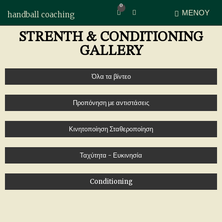
0
ΜΕΝΟΎ
handball coaching
Επέκταση φόρμας αναζήτησης
STRENTH & CONDITIONING
GALLERY
Όλα τα βίντεο
Προπόνηση με αντιστάσεις
Κινητοποίηση Σταθεροποίηση
Ταχύτητα - Ευκινησία
Conditioning