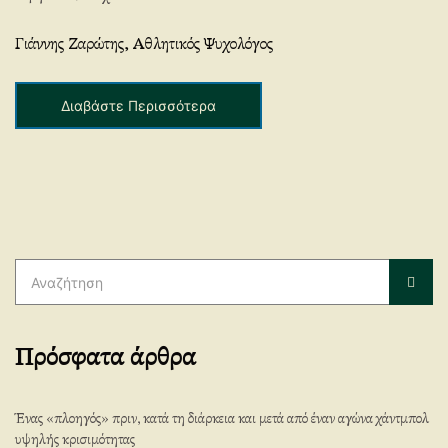
η
Don’t
ς
blame
Γιάννης Ζαρώτης, Αθλητικός Ψυχολόγος
the
parents
Διαβάστε Περισσότερα
of
the
athletes,
educate
them!
Αναζήτηση
για:
Αναζ
Πρόσφατα άρθρα
Ένας «πλοηγός» πριν, κατά τη διάρκεια και μετά από έναν αγώνα χάντμπολ
υψηλής κρισιμότητας