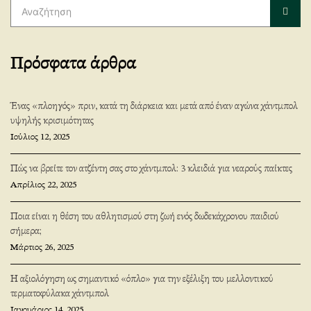
για:
Αναζ
Πρόσφατα άρθρα
Ένας «πλοηγός» πριν, κατά τη διάρκεια και μετά από έναν αγώνα χάντμπολ
υψηλής κρισιμότητας
Ιούλιος 12, 2025
Πώς να βρείτε τον ατζέντη σας στο χάντμπολ: 3 κλειδιά για νεαρούς παίκτες
Απρίλιος 22, 2025
Ποια είναι η θέση του αθλητισμού στη ζωή ενός δωδεκάχρονου παιδιού
σήμερα;
Μάρτιος 26, 2025
Η αξιολόγηση ως σημαντικό «όπλο» για την εξέλιξη του μελλοντικού
τερματοφύλακα χάντμπολ
Ιανουάριος 14, 2025