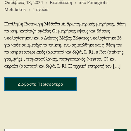
Οκτώβριος 18, 2024
Εκπαίδευση
από
Panagiotis
η
στο
Meletakos
1 σχόλιο
ς
The
height
Περίληψη Εισαγωγή Μέθοδοι Ανθρωπομετρικές μετρήσεις, θέση
importance
παίκτη, κατάταξη ομάδας Οι μετρήσεις ύψους και βάρους
of
υπολογίστηκαν και ο Δείκτης Μάζας Σώματος υπολογίστηκε 26
male
για κάθε συμμετέχοντα παίκτη, ενώ σημειώθηκε και η θέση του
athletes
παίκτη: περιφερειακός (αριστερά και δεξιά, L-R), πίβοτ (παίκτης
for
γραμμής) , τερματοφύλακας, περιφερειακός (κέντρο, C) και
the
ακραίοι (αριστερά και δεξιά, L-R). Η τεχνική επιτροπή του […]
classification
in
Διαβάστε Περισσότερα
the
world
handball
championships
Αναζήτηση