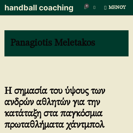
handball coaching
0
Ε
ΜΕΝΟΎ
π
έ
κ
τ
α
Panagiotis Meletakos
σ
η
φ
ό
ρ
μ
α
ς
Η σημασία του ύψους των
α
ν
ανδρών αθλητών για την
α
ζ
κατάταξη στα παγκόσμια
ή
τ
πρωταθλήματα χάντμπολ
η
σ