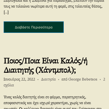
way
Πορτογαλία και η Σλοβενία για παράδειγμα, βλέπουν την πορεία
η
we
τους να τελειώνει νωρίτερα αυτή τη φορά, στις τελευταίες θέσεις,
ς
look
[...]
at
the
Διαβάστε Περισσότερα
game
Ποιος/Ποια Είναι Καλός/ή
Διαιτητής (Χάντμπολ);
Ιανουάριος 22, 2022
Διαιτησία
από
George Bebetsos
2
στο
σχόλια
Who
is
Ένας καλός διαιτητής είναι σε φόρμα, παρατηρητικός,
A
αποφασιστικός και έχει ισχυρό χαρακτήρα, χωρίς να είναι
Good