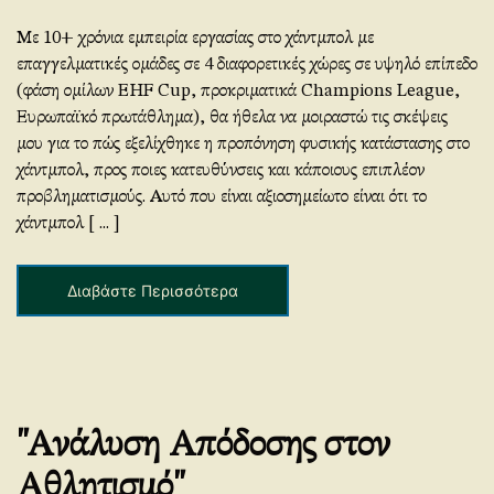
“S&C
in
Με 10+ χρόνια εμπειρία εργασίας στο χάντμπολ με
handball
επαγγελματικές ομάδες σε 4 διαφορετικές χώρες σε υψηλό επίπεδο
–
(φάση ομίλων EHF Cup, προκριματικά Champions League,
my
Ευρωπαϊκό πρωτάθλημα), θα ήθελα να μοιραστώ τις σκέψεις
point
μου για το πώς εξελίχθηκε η προπόνηση φυσικής κατάστασης στο
of
χάντμπολ, προς ποιες κατευθύνσεις και κάποιους επιπλέον
view
προβληματισμούς. Αυτό που είναι αξιοσημείωτο είναι ότι το
…”
χάντμπολ [ ... ]
Διαβάστε Περισσότερα
"Ανάλυση Απόδοσης στον
Αθλητισμό"