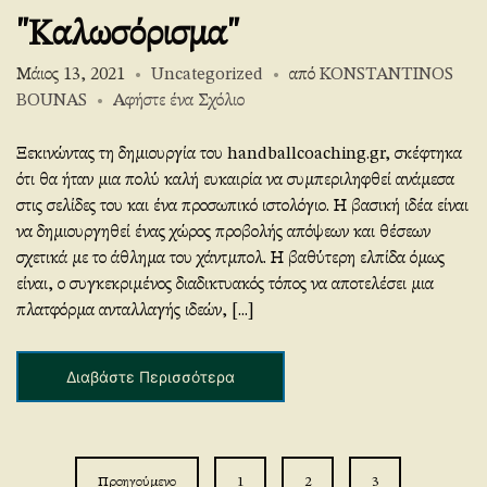
"Καλωσόρισμα"
Μάιος 13, 2021
Uncategorized
από
KONSTANTINOS
στο
BOUNAS
Αφήστε ένα Σχόλιο
“Welcome”?
Ξεκινώντας τη δημιουργία του handballcoaching.gr, σκέφτηκα
ότι θα ήταν μια πολύ καλή ευκαιρία να συμπεριληφθεί ανάμεσα
στις σελίδες του και ένα προσωπικό ιστολόγιο. Η βασική ιδέα είναι
να δημιουργηθεί ένας χώρος προβολής απόψεων και θέσεων
σχετικά με το άθλημα του χάντμπολ. Η βαθύτερη ελπίδα όμως
είναι, ο συγκεκριμένος διαδικτυακός τόπος να αποτελέσει μια
πλατφόρμα ανταλλαγής ιδεών, [...]
Διαβάστε Περισσότερα
Πλοήγηση
Προηγούμενο
1
2
3