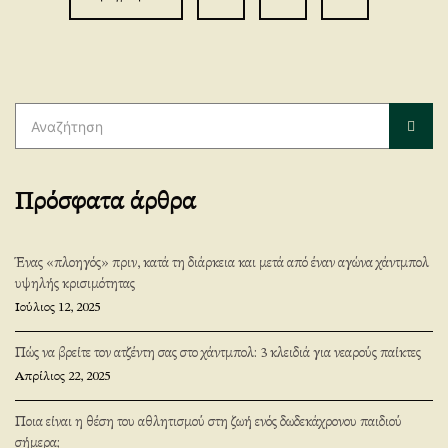
άρθρων
Αναζήτηση
για:
Αναζ
Πρόσφατα άρθρα
Ένας «πλοηγός» πριν, κατά τη διάρκεια και μετά από έναν αγώνα χάντμπολ
υψηλής κρισιμότητας
Ιούλιος 12, 2025
Πώς να βρείτε τον ατζέντη σας στο χάντμπολ: 3 κλειδιά για νεαρούς παίκτες
Απρίλιος 22, 2025
Ποια είναι η θέση του αθλητισμού στη ζωή ενός δωδεκάχρονου παιδιού
σήμερα;