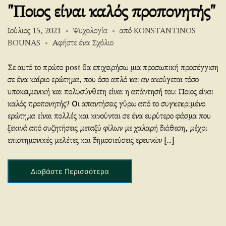
"Ποιος είναι καλός προπονητής"
Ιούλιος 15, 2021
Ψυχολογία
από
KONSTANTINOS
στο
BOUNAS
Αφήστε ένα Σχόλιο
“Who
is
Σε αυτό το πρώτο post θα επιχειρήσω μια προσωπική προσέγγιση
a
σε ένα καίριο ερώτημα, που όσο απλό και αν ακούγεται τόσο
good
υποκειμενική και πολυσύνθετη είναι η απάντησή του: Ποιος είναι
coach?”
καλός προπονητής? Οι απαντήσεις γύρω από το συγκεκριμένο
ερώτημα είναι πολλές και κινούνται σε ένα ευρύτερο φάσμα που
ξεκινά από συζητήσεις μεταξύ φίλων με χαλαρή διάθεση, μέχρι
επιστημονικές μελέτες και δημοσιεύσεις ερευνών [...]
Διαβάστε Περισσότερα