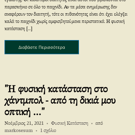
εγωιστής. Οι καλύτεροι διαιτητές είναι αυτοί που βρίσκονται στο
(Handball)
παρασκήνιο σε όλο το παιχνίδι. Αν τα μέσα ενημέρωσης δεν
Referee
αναφέρουν τον διαιτητή, τότε οι πιθανότητες είναι ότι έχει ελέγξει
?
καλά το παιχνίδι χωρίς αμφισβητούμενα περιστατικά. Η φυσική
κατάσταση [...]
Διαβάστε Περισσότερα
"Η φυσική κατάσταση στο
χάντμπολ - από τη δικιά μου
οπτική …"
Νοέμβριος 21, 2021
Φυσική Κατάσταση
από
στο
markosesum
1 σχόλιο