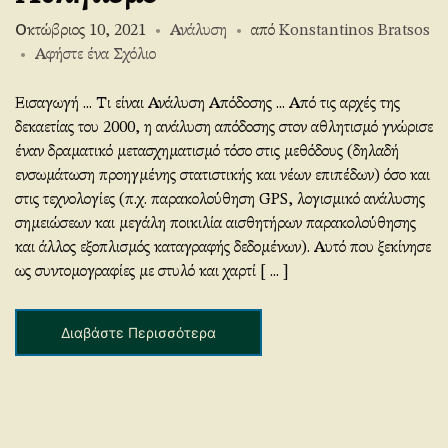
Οκτώβριος 10, 2021
Ανάλυση
από
Konstantinos Bratsos
στο
Αφήστε ένα Σχόλιο
“Performance
Analysis
Εισαγωγή ... Τι είναι Ανάλυση Απόδοσης ... Από τις αρχές της
in
δεκαετίας του 2000, η ανάλυση απόδοσης στον αθλητισμό γνώρισε
Sports”
έναν δραματικό μετασχηματισμό τόσο στις μεθόδους (δηλαδή
ενσωμάτωση προηγμένης στατιστικής και νέων επιπέδων) όσο και
στις τεχνολογίες (π.χ. παρακολούθηση GPS, λογισμικό ανάλυσης
σημειώσεων και μεγάλη ποικιλία αισθητήρων παρακολούθησης
και άλλος εξοπλισμός καταγραφής δεδομένων). Αυτό που ξεκίνησε
ως συντομογραφίες με στυλό και χαρτί [ ... ]
Διαβάστε Περισσότερα