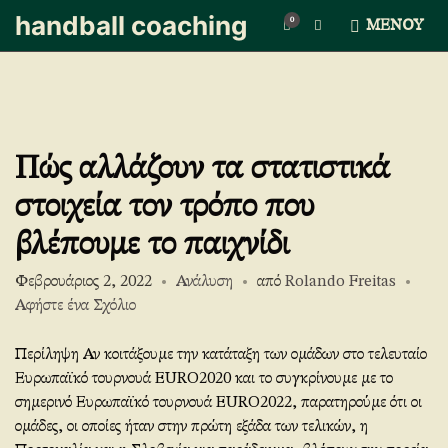
handball coaching
0
Ε
ΜΕΝΟΎ
π
έ
κ
τ
α
σ
Πώς αλλάζουν τα στατιστικά
η
φ
στοιχεία τον τρόπο που
ό
ρ
βλέπουμε το παιχνίδι
μ
α
Φεβρουάριος 2, 2022
Ανάλυση
από
Rolando Freitas
ς
α
στο
Αφήστε ένα Σχόλιο
ν
How
α
statistics
Περίληψη Αν κοιτάξουμε την κατάταξη των ομάδων στο τελευταίο
ζ
are
Ευρωπαϊκό τουρνουά EURO2020 και το συγκρίνουμε με το
ή
changing
σημερινό Ευρωπαϊκό τουρνουά EURO2022, παρατηρούμε ότι οι
τ
η
the
ομάδες, οι οποίες ήταν στην πρώτη εξάδα των τελικών, η
σ