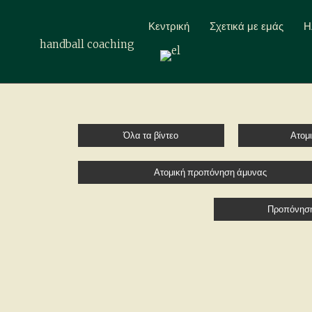
Κεντρική
Σχετικά με εμάς
Η
handball coaching
Όλα τα βίντεο
Ατομ
Ατομική προπόνηση άμυνας
Προπόνηση