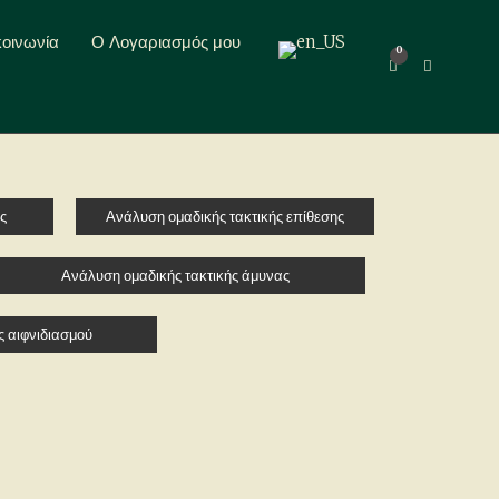
κοινωνία
Ο Λογαριασμός μου
0
Επέκταση φόρμας αναζήτησης
ς
Ανάλυση ομαδικής τακτικής επίθεσης
Ανάλυση ομαδικής τακτικής άμυνας
ς αιφνιδιασμού