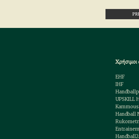
PR
Χρήσιμοι 
EHF
IHF
Handballp
UPSKILL 
Kammous 
Handball
Rukometn
Entrainem
Handball2