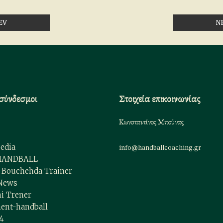
EV
N
σύνδεσμοι
Στοιχεία επικοινωνίας
Κωνσταντίνος Μπούνας
edia
info@handballcoaching.gr
HANDBALL
Bouchehda Trainer
 News
i Trener
ent-handball
4